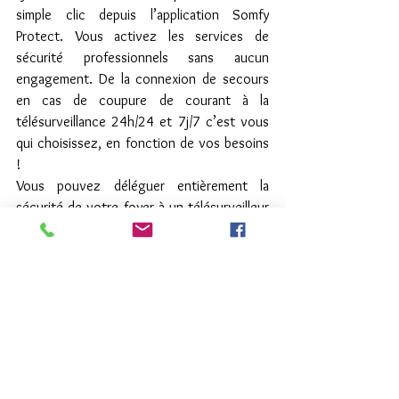
simple clic depuis l’application Somfy 
Protect. Vous activez les services de 
sécurité professionnels sans aucun 
engagement. De la connexion de secours 
en cas de coupure de courant à la 
télésurveillance 24h/24 et 7j/7 c’est vous 
qui choisissez, en fonction de vos besoins 
!
Vous pouvez déléguer entièrement la 
sécurité de votre foyer à un télésurveilleur 
disponible jour et nuit. A la moindre alerte, il 
s’occupe de tout : levée de doute vidéo à 
l'aide des caméras, accès prioritaire à la 
police et envoie un agent de sécurité à 
votre domicile pour le sécuriser et le garder 
pendant 24h.
7. Souhaitez-vous aller plus loin que la 