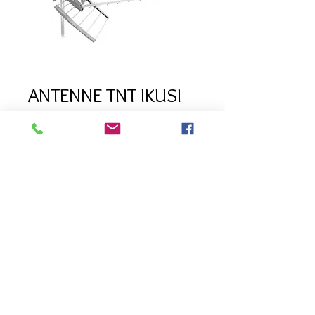
ANTENNE TNT IKUSI
21-60 REF1820 IKUSI
Prix
99,00 €
Quantité
*
Ajouter au panier
Antenne ikusi UHF 21-60 triple 18DB
emballage individuel.