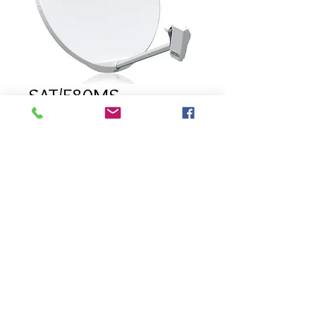
SAT/E80MS
Prix
105,00 €
Quantité
*
Ajouter au panier
Parabole 80cm fibre + LNB
universelle