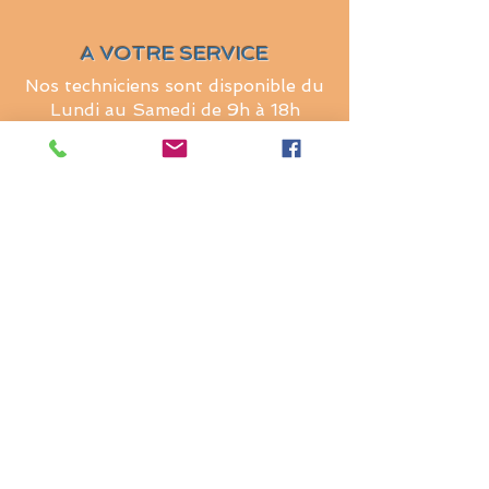
A VOTRE SERVICE
Nos techniciens sont disponible du
Lundi au Samedi de 9h à 18h
Provence - Alpes - Cote d'Azur
Appeler
RESTEZ CONNECTE
Nous sommes là pour vous
permettre d'obtenir une connexion
entre vous et les chaînes du monde
Télévision