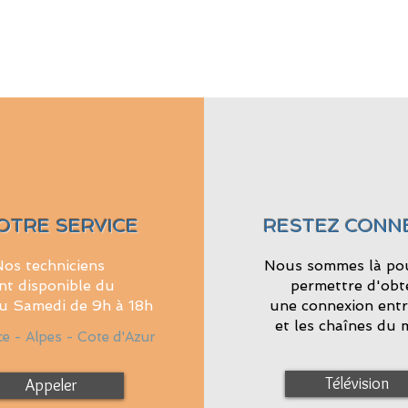
OTRE SERVICE
RESTEZ CONN
os techniciens
Nous sommes là po
nt disponible du
permettre d'obt
u Samedi de 9h à 18h
une connexion entr
et les chaînes du
e - Alpes - Cote d'Azur
Télévision
Appeler