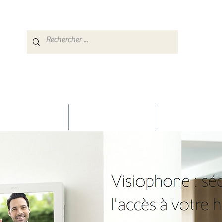
éception TNT/Sat
Maisons Connectées
Systèmes de Séc