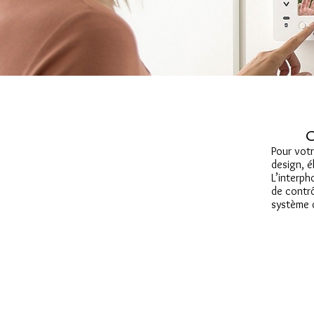
C
Pour votr
design, é
L’interph
de contrô
système 