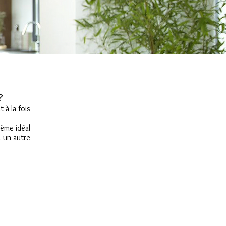
 ?
 à la fois
tème idéal
u un autre