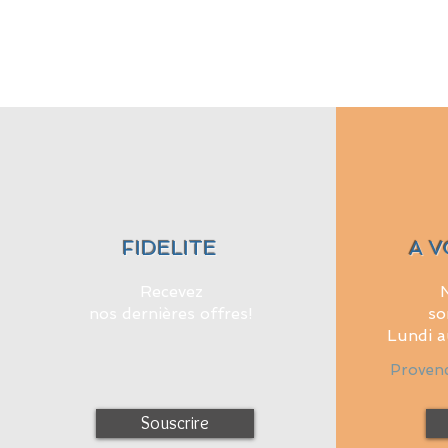
FIDELITE
A V
Recevez
N
nos dernières offres!
so
Lundi a
Provenc
Souscrire