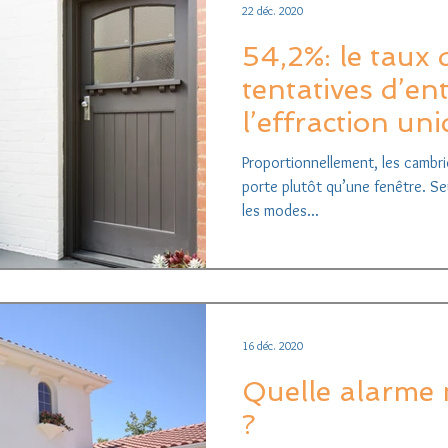
22 déc. 2020
54,2%: le taux 
tentatives d’en
l’effraction un
Proportionnellement, les cambr
porte plutôt qu’une fenêtre. S
les modes...
16 déc. 2020
Quelle alarme 
?