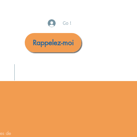
Go !
Rappelez-moi
urité
Nous contacter
mes de