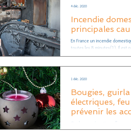
4 déc. 2020
Incendie domest
principales cau
En France un incendie domesti
toutes les 8 minutes(1). Il est p
ainsi sauver...
1 déc. 2020
Bougies, guirl
électriques, feu 
prévenir les ac
Quelques précautions d’usage v
en évitant qu’elle ne tourne au