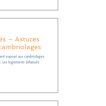
tes – Astuces
 cambriolages
ement exposé aux cambriolages
e. Les logements délaissés