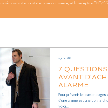
curité pour votre habitat et votre commerce, et la reception TNT/S
6 janv. 2021
7 QUESTIONS
AVANT D’ACH
ALARME
Pour prévenir les cambriolages et
d’une alarme est une bonne cho
voici...