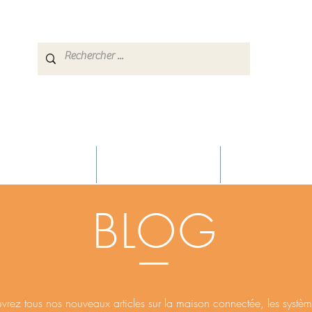
éception TNT/Sat
Maisons Connectées
Systèmes de Séc
BLOG
vrez tous nos
nouveaux
articles sur la
maison connectée, les systè