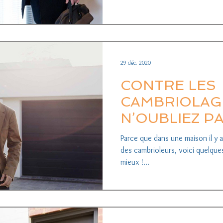
29 déc. 2020
CONTRE LES
CAMBRIOLAG
N’OUBLIEZ P
PROTÉGER V
Parce que dans une maison il y a 
GARAGE.
des cambrioleurs, voici quelque
mieux !...