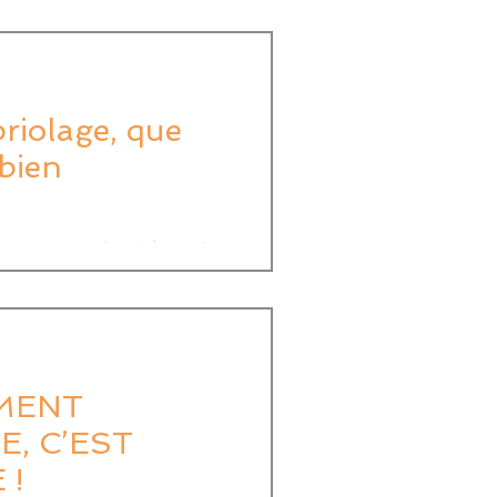
riolage, que
 bien
’urgence pour être indemnisé
age. Suivez ce guide pratique
MENT
, C’EST
 !