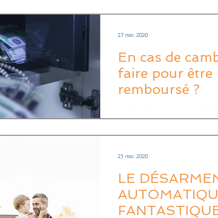
guirlandes...
27 nov. 2020
En cas de camb
faire pour être
remboursé ?
Voici les 5 mesures à prendre d
correctement après un cambriol
et votre...
25 nov. 2020
LE DÉSARME
AUTOMATIQUE
FANTASTIQUE