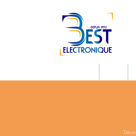
Accueil
À propos
R
Décou