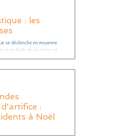
ique : les
ses
que se déclenche en moyenne
ourtant facile de les éviter et
andes
d'artifice :
cidents à Noël
ous permettront de faire la fête
 drame. Les bougies et les